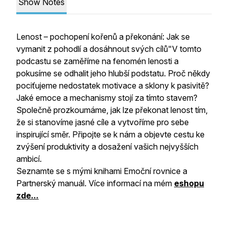
Show Notes
Lenost – pochopení kořenů a překonání: Jak se
vymanit z pohodlí a dosáhnout svých cílů"V tomto
podcastu se zaměříme na fenomén lenosti a
pokusíme se odhalit jeho hlubší podstatu. Proč někdy
pociťujeme nedostatek motivace a sklony k pasivitě?
Jaké emoce a mechanismy stojí za tímto stavem?
Společně prozkoumáme, jak lze překonat lenost tím,
že si stanovíme jasné cíle a vytvoříme pro sebe
inspirující směr. Připojte se k nám a objevte cestu ke
zvýšení produktivity a dosažení vašich nejvyšších
ambicí.
Seznamte se s mými knihami Emoční rovnice a
Partnerský manuál. Více informací na mém
eshopu
zde...