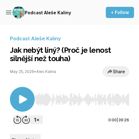
+ Follow
Podcast Aleše Kaliny
Podcast Aleše Kaliny
Jak nebýt líný? (Proč je lenost
silnější než touha)
Share
May 25, 2026
•
Ales Kalina
Use Left/Right to seek, Home/End to jump to st
0:00
|
39:26