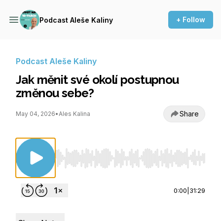
+ Follow
Podcast Aleše Kaliny
Podcast Aleše Kaliny
Jak měnit své okolí postupnou
změnou sebe?
Share
May 04, 2026
•
Ales Kalina
Use Left/Right to seek, Home/End to jump to st
0:00
|
31:29