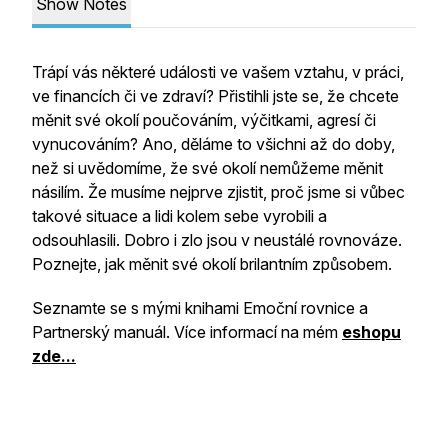
Show Notes
Trápí vás některé události ve vašem vztahu, v práci,
ve financích či ve zdraví? Přistihli jste se, že chcete
měnit své okolí poučováním, výčitkami, agresí či
vynucováním? Ano, děláme to všichni až do doby,
než si uvědomíme, že své okolí nemůžeme měnit
násilím. Že musíme nejprve zjistit, proč jsme si vůbec
takové situace a lidi kolem sebe vyrobili a
odsouhlasili. Dobro i zlo jsou v neustálé rovnováze.
Poznejte, jak měnit své okolí brilantním způsobem.
Seznamte se s mými knihami Emoční rovnice a
Partnerský manuál. Více informací na mém
eshopu
zde...