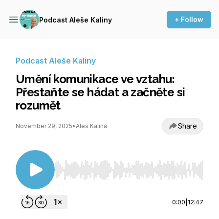
+ Follow
Podcast Aleše Kaliny
Podcast Aleše Kaliny
Umění komunikace ve vztahu:
Přestaňte se hádat a začněte si
rozumět
Share
November 29, 2025
•
Ales Kalina
Use Left/Right to seek, Home/End to jump to st
0:00
|
12:47