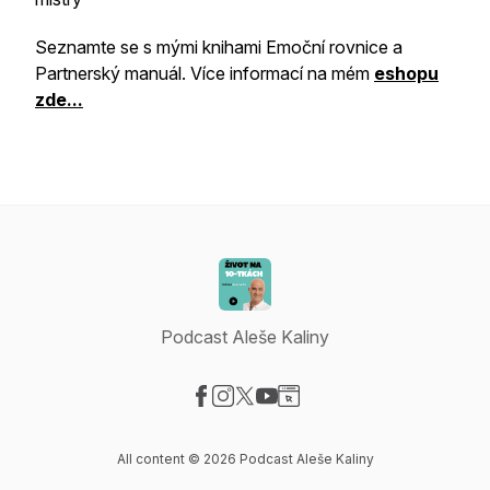
Seznamte se s mými knihami Emoční rovnice a
Partnerský manuál. Více informací na mém
eshopu
zde...
Podcast Aleše Kaliny
Visit our Facebook page
Visit our Instagram page
Visit our X-com page
Visit our YouTube page
Visit our Website page
All content © 2026 Podcast Aleše Kaliny