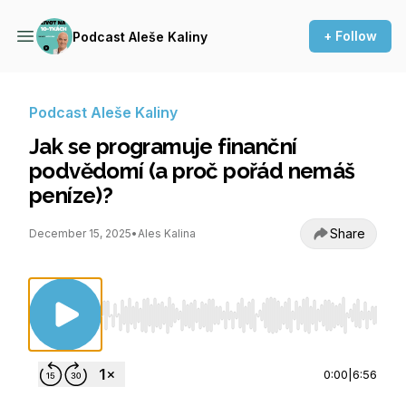
+ Follow
Podcast Aleše Kaliny
Podcast Aleše Kaliny
Jak se programuje finanční
podvědomí (a proč pořád nemáš
peníze)?
Share
December 15, 2025
•
Ales Kalina
Use Left/Right to seek, Home/End to jump to st
0:00
|
6:56