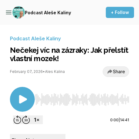
+ Follow
Podcast Aleše Kaliny
Podcast Aleše Kaliny
Nečekej víc na zázraky: Jak přelstít
vlastní mozek!
Share
February 07, 2026
•
Ales Kalina
Use Left/Right to seek, Home/End to jump to st
0:00
|
14:41